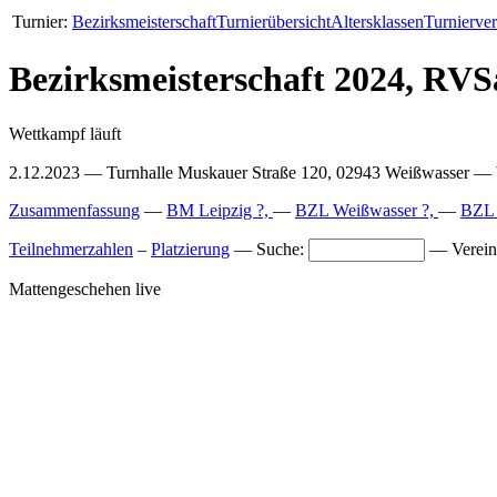
Turnier:
Bezirksmeisterschaft
Turnierübersicht
Altersklassen
Turnierver
Bezirksmeisterschaft 2024, RVS
Wettkampf läuft
2.12.2023 — Turnhalle Muskauer Straße 120, 02943 Weißwasser —
Zusammenfassung
—
BM Leipzig ?,
—
BZL Weißwasser ?,
—
BZL 
Teilnehmerzahlen
–
Platzierung
—
Suche:
—
Verei
Mattengeschehen live