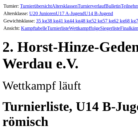
Turnier:
Turnierübersicht
Altersklassen
Turnierverlauf
Bulletin
Teilneh
Altersklasse:
U20 Junioren
U17 A-Jugend
U14 B-Jugend
Gewichtsklasse:
35 kg
38 kg
41 kg
44 kg
48 kg
52 kg
57 kg
62 kg
68 kg
Ansicht:
Kampftabelle
Turnierliste
Wettkampffolge
Siegerliste
Finalkäm
2. Horst-Hinze-Geden
Werdau e.V.
Wettkampf läuft
Turnierliste, U14 B-Jug
römisch