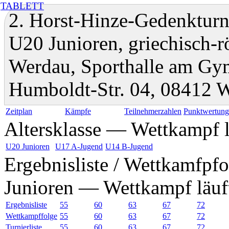
TABLETT
2. Horst-Hinze-Gedenkturni
U20 Junioren, griechisch-
Werdau, Sporthalle am Gy
Humboldt-Str. 04, 08412 
Zeitplan
Kämpfe
Teilnehmerzahlen
Punktwertun
Altersklasse — Wettkampf l
U20 Junioren
U17 A-Jugend
U14 B-Jugend
Ergebnisliste / Wettkamfpfo
Junioren — Wettkampf läuf
Ergebnisliste
55
60
63
67
72
Wettkampffolge
55
60
63
67
72
Turnierliste
55
60
63
67
72