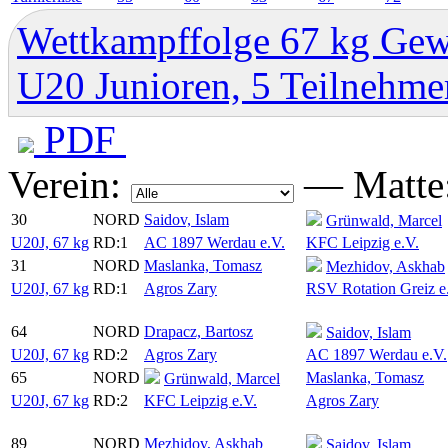
Wettkampffolge 67 kg Gew
U20 Junioren, 5 Teilnehme
PDF
Verein:
—
Matte
30
NORD
Saidov, Islam
Grünwald, Marcel
U20J, 67 kg
RD:1
AC 1897 Werdau e.V.
KFC Leipzig e.V.
31
NORD
Maslanka, Tomasz
Mezhidov, Askhab
U20J, 67 kg
RD:1
Agros Zary
RSV Rotation Greiz e
64
NORD
Drapacz, Bartosz
Saidov, Islam
U20J, 67 kg
RD:2
Agros Zary
AC 1897 Werdau e.V.
65
NORD
Maslanka, Tomasz
Grünwald, Marcel
U20J, 67 kg
RD:2
KFC Leipzig e.V.
Agros Zary
89
NORD
Mezhidov, Askhab
Saidov, Islam