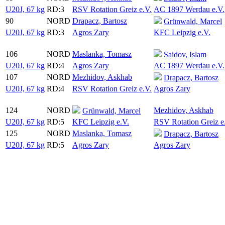
U20J, 67 kg
RD:3
RSV Rotation Greiz e.V.
AC 1897 Werdau e.V.
90
NORD
Drapacz, Bartosz
Grünwald, Marcel
U20J, 67 kg
RD:3
Agros Zary
KFC Leipzig e.V.
106
NORD
Maslanka, Tomasz
Saidov, Islam
U20J, 67 kg
RD:4
Agros Zary
AC 1897 Werdau e.V.
107
NORD
Mezhidov, Askhab
Drapacz, Bartosz
U20J, 67 kg
RD:4
RSV Rotation Greiz e.V.
Agros Zary
124
NORD
Mezhidov, Askhab
Grünwald, Marcel
U20J, 67 kg
RD:5
KFC Leipzig e.V.
RSV Rotation Greiz e
125
NORD
Maslanka, Tomasz
Drapacz, Bartosz
U20J, 67 kg
RD:5
Agros Zary
Agros Zary