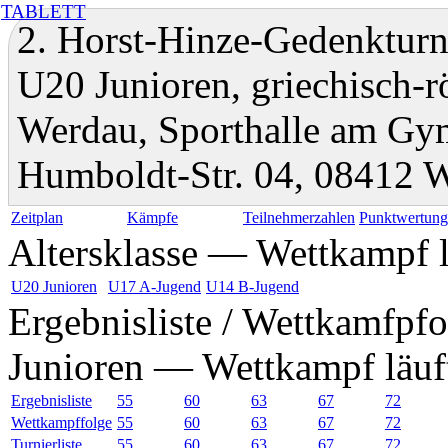
TABLETT
2. Horst-Hinze-Gedenkturni
U20 Junioren, griechisch-
Werdau, Sporthalle am Gy
Humboldt-Str. 04, 08412 
Zeitplan
Kämpfe
Teilnehmerzahlen
Punktwertun
Altersklasse — Wettkampf l
U20 Junioren
U17 A-Jugend
U14 B-Jugend
Ergebnisliste / Wettkamfpfo
Junioren — Wettkampf läuf
Ergebnisliste
55
60
63
67
72
Wettkampffolge
55
60
63
67
72
Turnierliste
55
60
63
67
72