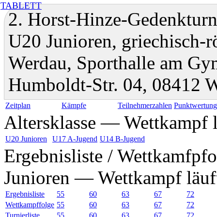
TABLETT
2. Horst-Hinze-Gedenkturni
U20 Junioren, griechisch-
Werdau, Sporthalle am Gy
Humboldt-Str. 04, 08412 
Zeitplan
Kämpfe
Teilnehmerzahlen
Punktwertun
Altersklasse — Wettkampf l
U20 Junioren
U17 A-Jugend
U14 B-Jugend
Ergebnisliste / Wettkamfpfo
Junioren — Wettkampf läuf
Ergebnisliste
55
60
63
67
72
Wettkampffolge
55
60
63
67
72
Turnierliste
55
60
63
67
72