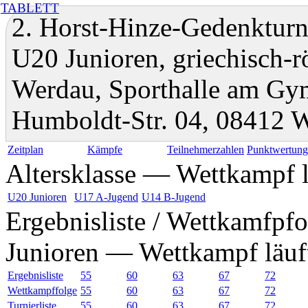
TABLETT
2. Horst-Hinze-Gedenkturni
U20 Junioren, griechisch-
Werdau, Sporthalle am Gy
Humboldt-Str. 04, 08412 
Zeitplan
Kämpfe
Teilnehmerzahlen
Punktwertun
Altersklasse — Wettkampf l
U20 Junioren
U17 A-Jugend
U14 B-Jugend
Ergebnisliste / Wettkamfpfo
Junioren — Wettkampf läuf
Ergebnisliste
55
60
63
67
72
Wettkampffolge
55
60
63
67
72
Turnierliste
55
60
63
67
72