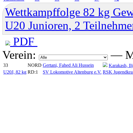
Wettkampffolge 82 kg Gew
U20 Junioren, 2 Teilnehme
PDF
Verein:
—
M
33
NORD
Gertani, Fahed Ali Hussein
Karakash, Ilj
U20J, 82 kg
RD:1
SV Lokomotive Altenburg e.V.
RSK Jugendkraf