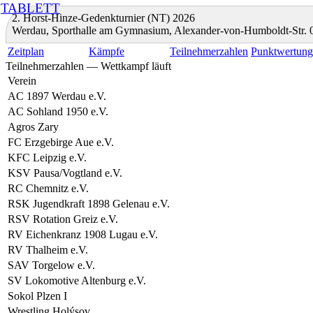
TABLETT
2. Horst-Hinze-Gedenkturnier (NT) 2026
Werdau, Sporthalle am Gymnasium, Alexander-von-Humboldt-Str.
Zeitplan
Kämpfe
Teilnehmerzahlen
Punktwertun
Teilnehmerzahlen — Wettkampf läuft
Verein
AC 1897 Werdau e.V.
AC Sohland 1950 e.V.
Agros Zary
FC Erzgebirge Aue e.V.
KFC Leipzig e.V.
KSV Pausa/Vogtland e.V.
RC Chemnitz e.V.
RSK Jugendkraft 1898 Gelenau e.V.
RSV Rotation Greiz e.V.
RV Eichenkranz 1908 Lugau e.V.
RV Thalheim e.V.
SAV Torgelow e.V.
SV Lokomotive Altenburg e.V.
Sokol Plzen I
Wrestling Holýsov