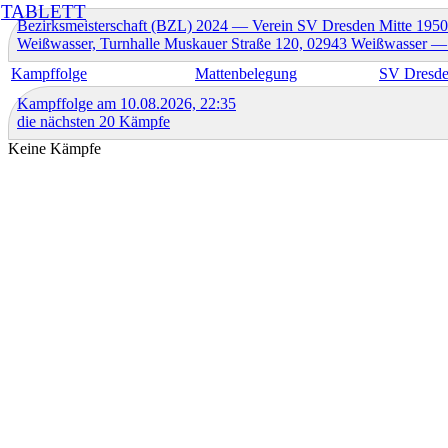
TABLETT
Bezirksmeisterschaft (BZL) 2024 — Verein SV Dresden Mitte 1950
Weißwasser, Turnhalle Muskauer Straße 120, 02943 Weißwasser
Kampffolge
Mattenbelegung
SV Dresde
Kampffolge am 10.08.2026, 22:35
die nächsten 20 Kämpfe
Keine Kämpfe