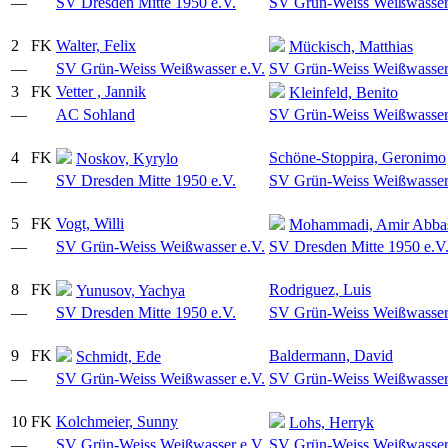
—
SV Dresden Mitte 1950 e.V.
SV Grün-Weiss Weißwasser
2
FK
Walter, Felix
Mückisch, Matthias
—
SV Grün-Weiss Weißwasser e.V.
SV Grün-Weiss Weißwasser
3
FK
Vetter , Jannik
Kleinfeld, Benito
—
AC Sohland
SV Grün-Weiss Weißwasser
4
FK
Schöne-Stoppira, Geronimo
Noskov, Kyrylo
—
SV Dresden Mitte 1950 e.V.
SV Grün-Weiss Weißwasser
5
FK
Vogt, Willi
Mohammadi, Amir Abba
—
SV Grün-Weiss Weißwasser e.V.
SV Dresden Mitte 1950 e.V
8
FK
Rodriguez, Luis
Yunusov, Yachya
—
SV Dresden Mitte 1950 e.V.
SV Grün-Weiss Weißwasser
9
FK
Baldermann, David
Schmidt, Ede
—
SV Grün-Weiss Weißwasser e.V.
SV Grün-Weiss Weißwasser
10
FK
Kolchmeier, Sunny
Lohs, Herryk
—
SV Grün-Weiss Weißwasser e.V.
SV Grün-Weiss Weißwasser