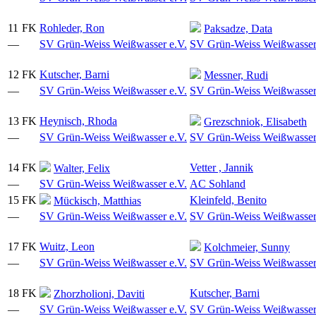
11
FK
Rohleder, Ron
Paksadze, Data
—
SV Grün-Weiss Weißwasser e.V.
SV Grün-Weiss Weißwasser
12
FK
Kutscher, Barni
Messner, Rudi
—
SV Grün-Weiss Weißwasser e.V.
SV Grün-Weiss Weißwasser
13
FK
Heynisch, Rhoda
Grezschniok, Elisabeth
—
SV Grün-Weiss Weißwasser e.V.
SV Grün-Weiss Weißwasser
14
FK
Vetter , Jannik
Walter, Felix
—
SV Grün-Weiss Weißwasser e.V.
AC Sohland
15
FK
Kleinfeld, Benito
Mückisch, Matthias
—
SV Grün-Weiss Weißwasser e.V.
SV Grün-Weiss Weißwasser
17
FK
Wuitz, Leon
Kolchmeier, Sunny
—
SV Grün-Weiss Weißwasser e.V.
SV Grün-Weiss Weißwasser
18
FK
Kutscher, Barni
Zhorzholioni, Daviti
—
SV Grün-Weiss Weißwasser e.V.
SV Grün-Weiss Weißwasser