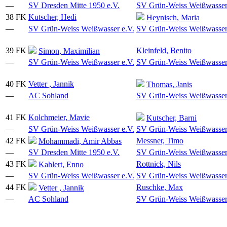
—
SV Dresden Mitte 1950 e.V.
SV Grün-Weiss Weißwasser
38
FK
Kutscher, Hedi
Heynisch, Maria
—
SV Grün-Weiss Weißwasser e.V.
SV Grün-Weiss Weißwasser
39
FK
Kleinfeld, Benito
Simon, Maximilian
—
SV Grün-Weiss Weißwasser e.V.
SV Grün-Weiss Weißwasser
40
FK
Vetter , Jannik
Thomas, Janis
—
AC Sohland
SV Grün-Weiss Weißwasser
41
FK
Kolchmeier, Mavie
Kutscher, Barni
—
SV Grün-Weiss Weißwasser e.V.
SV Grün-Weiss Weißwasser
42
FK
Messner, Timo
Mohammadi, Amir Abbas
—
SV Dresden Mitte 1950 e.V.
SV Grün-Weiss Weißwasser
43
FK
Rottnick, Nils
Kahlert, Enno
—
SV Grün-Weiss Weißwasser e.V.
SV Grün-Weiss Weißwasser
44
FK
Ruschke, Max
Vetter , Jannik
—
AC Sohland
SV Grün-Weiss Weißwasser