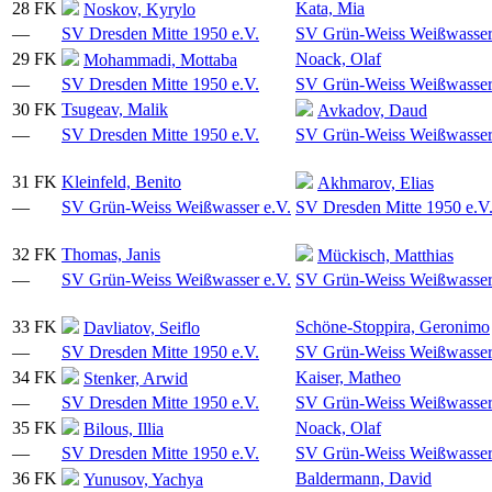
28
FK
Kata, Mia
Noskov, Kyrylo
—
SV Dresden Mitte 1950 e.V.
SV Grün-Weiss Weißwasser
29
FK
Noack, Olaf
Mohammadi, Mottaba
—
SV Dresden Mitte 1950 e.V.
SV Grün-Weiss Weißwasser
30
FK
Tsugeav, Malik
Avkadov, Daud
—
SV Dresden Mitte 1950 e.V.
SV Grün-Weiss Weißwasser
31
FK
Kleinfeld, Benito
Akhmarov, Elias
—
SV Grün-Weiss Weißwasser e.V.
SV Dresden Mitte 1950 e.V
32
FK
Thomas, Janis
Mückisch, Matthias
—
SV Grün-Weiss Weißwasser e.V.
SV Grün-Weiss Weißwasser
33
FK
Schöne-Stoppira, Geronimo
Davliatov, Seiflo
—
SV Dresden Mitte 1950 e.V.
SV Grün-Weiss Weißwasser
34
FK
Kaiser, Matheo
Stenker, Arwid
—
SV Dresden Mitte 1950 e.V.
SV Grün-Weiss Weißwasser
35
FK
Noack, Olaf
Bilous, Illia
—
SV Dresden Mitte 1950 e.V.
SV Grün-Weiss Weißwasser
36
FK
Baldermann, David
Yunusov, Yachya