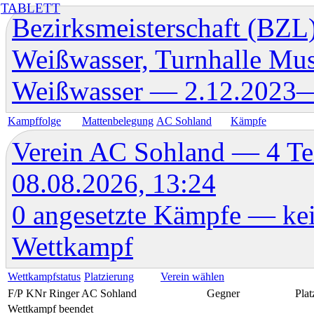
TABLETT
Bezirksmeisterschaft (BZ
Weißwasser, Turnhalle Mus
Weißwasser — 2.12.202
Kampffolge
Mattenbelegung
AC Sohland
Kämpfe
Verein AC Sohland — 4 Tei
08.08.2026, 13:24
0 angesetzte Kämpfe — ke
Wettkampf
Wettkampfstatus
Platzierung
Verein wählen
F/P
KNr
Ringer AC Sohland
Gegner
Plat
Wettkampf beendet