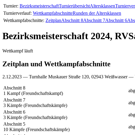
Turnier:
Bezirksmeisterschaft
Turnierübersicht
Altersklassen
Turnierver
Turnierverlauf:
Wettkampfabschnitte
Runden der Altersklassen
Wettkampfabschnitte:
Zeitplan
Abschnitt 8
Abschnitt 7
Abschnitt 6
Abs
Bezirksmeisterschaft 2024, RVS
Wettkampf läuft
Zeitplan und Wettkampfabschnitte
2.12.2023 — Turnhalle Muskauer Straße 120, 02943 Weißwasser —
Abschnitt 8
abg
1 Kampf (Freundschaftskampf)
Abschnitt 7
abg
3 Kämpfe (Freundschaftskämpfe)
Abschnitt 6
abg
3 Kämpfe (Freundschaftskämpfe)
Abschnitt 5
abg
10 Kämpfe (Freundschaftskämpfe)