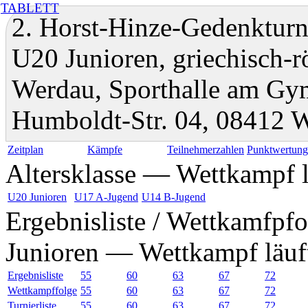
TABLETT
2. Horst-Hinze-Gedenkturni
U20 Junioren, griechisch-
Werdau, Sporthalle am Gy
Humboldt-Str. 04, 08412 
Zeitplan
Kämpfe
Teilnehmerzahlen
Punktwertun
Altersklasse — Wettkampf l
U20 Junioren
U17 A-Jugend
U14 B-Jugend
Ergebnisliste / Wettkamfpfo
Junioren — Wettkampf läuf
Ergebnisliste
55
60
63
67
72
Wettkampffolge
55
60
63
67
72
Turnierliste
55
60
63
67
72