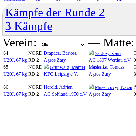
Kämpfe der Runde 2
3 Kämpfe
Verein:
—
Matte
64
NORD
Drapacz, Bartosz
Saidov, Islam
U20J, 67 kg
RD:2
Agros Zary
AC 1897 Werdau e.V.
0
65
NORD
Maslanka, Tomasz
Grünwald, Marcel
U20J, 67 kg
RD:2
KFC Leipzig e.V.
Agros Zary
8
66
NORD
Herold, Adrian
Musenzovyi, Nazar
U20J, 87 kg
RD:2
AC Sohland 1950 e.V.
Agros Zary
0