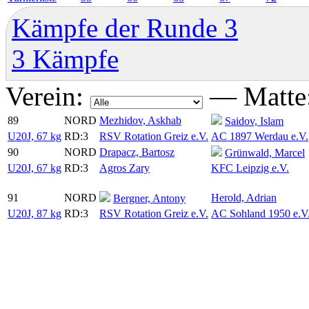
Kämpfe der Runde 3
3 Kämpfe
Verein:
—
Matte
89
NORD
Mezhidov, Askhab
Saidov, Islam
U20J, 67 kg
RD:3
RSV Rotation Greiz e.V.
AC 1897 Werdau e.V.
90
NORD
Drapacz, Bartosz
Grünwald, Marcel
U20J, 67 kg
RD:3
Agros Zary
KFC Leipzig e.V.
91
NORD
Herold, Adrian
Bergner, Antony
U20J, 87 kg
RD:3
RSV Rotation Greiz e.V.
AC Sohland 1950 e.V