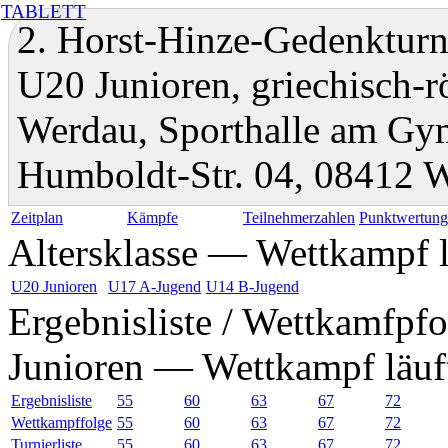
TABLETT
2. Horst-Hinze-Gedenkturni
U20 Junioren, griechisch-
Werdau, Sporthalle am Gy
Humboldt-Str. 04, 08412 
Zeitplan
Kämpfe
Teilnehmerzahlen
Punktwertun
Altersklasse — Wettkampf l
U20 Junioren
U17 A-Jugend
U14 B-Jugend
Ergebnisliste / Wettkamfpfo
Junioren — Wettkampf läuf
Ergebnisliste
55
60
63
67
72
Wettkampffolge
55
60
63
67
72
Turnierliste
55
60
63
67
72