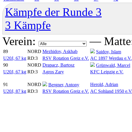
Kämpfe der Runde 3
3 Kämpfe
Verein:
—
Matte
89
NORD
Mezhidov, Askhab
Saidov, Islam
U20J, 67 kg
RD:3
RSV Rotation Greiz e.V.
AC 1897 Werdau e.V.
90
NORD
Drapacz, Bartosz
Grünwald, Marcel
U20J, 67 kg
RD:3
Agros Zary
KFC Leipzig e.V.
91
NORD
Herold, Adrian
Bergner, Antony
U20J, 87 kg
RD:3
RSV Rotation Greiz e.V.
AC Sohland 1950 e.V