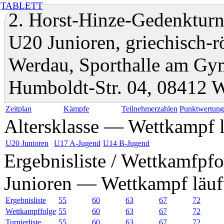
TABLETT
2. Horst-Hinze-Gedenkturni
U20 Junioren, griechisch-
Werdau, Sporthalle am Gy
Humboldt-Str. 04, 08412 
Zeitplan
Kämpfe
Teilnehmerzahlen
Punktwertun
Altersklasse — Wettkampf l
U20 Junioren
U17 A-Jugend
U14 B-Jugend
Ergebnisliste / Wettkamfpfo
Junioren — Wettkampf läuf
Ergebnisliste
55
60
63
67
72
Wettkampffolge
55
60
63
67
72
Turnierliste
55
60
63
67
72